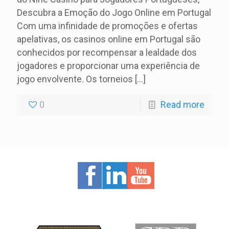
Descubra a Emoção do Jogo Online em Portugal
Com uma infinidade de promoções e ofertas
apelativas, os casinos online em Portugal são
conhecidos por recompensar a lealdade dos
jogadores e proporcionar uma experiência de
jogo envolvente. Os torneios
[…]
0
Read more