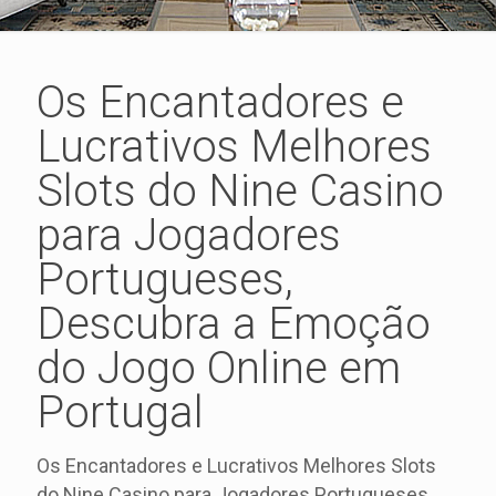
Os Encantadores e
Lucrativos Melhores
Slots do Nine Casino
para Jogadores
Portugueses,
Descubra a Emoção
do Jogo Online em
Portugal
Os Encantadores e Lucrativos Melhores Slots
do Nine Casino para Jogadores Portugueses,